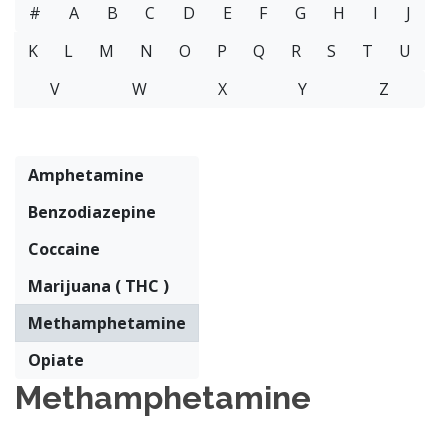
#
A
B
C
D
E
F
G
H
I
J
K
L
M
N
O
P
Q
R
S
T
U
V
W
X
Y
Z
Amphetamine
Benzodiazepine
Coccaine
Marijuana ( THC )
Methamphetamine
Opiate
Methamphetamine