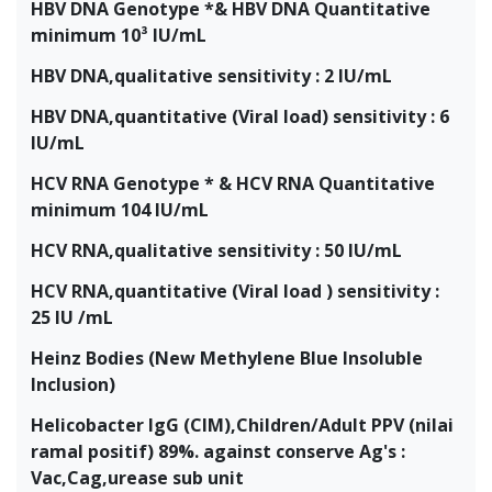
HBV DNA Genotype *& HBV DNA Quantitative
minimum 10³ IU/mL
HBV DNA,qualitative sensitivity : 2 IU/mL
HBV DNA,quantitative (Viral load) sensitivity : 6
IU/mL
HCV RNA Genotype * & HCV RNA Quantitative
minimum 104 IU/mL
HCV RNA,qualitative sensitivity : 50 IU/mL
HCV RNA,quantitative (Viral load ) sensitivity :
25 IU /mL
Heinz Bodies (New Methylene Blue Insoluble
Inclusion)
Helicobacter IgG (CIM),Children/Adult PPV (nilai
ramal positif) 89%. against conserve Ag's :
Vac,Cag,urease sub unit