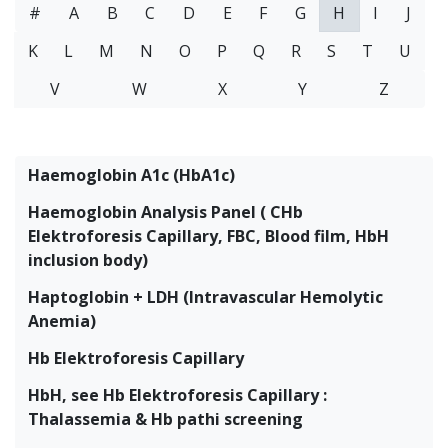
#
A
B
C
D
E
F
G
H
I
J
K
L
M
N
O
P
Q
R
S
T
U
V
W
X
Y
Z
Haemoglobin A1c (HbA1c)
Haemoglobin Analysis Panel ( CHb
Elektroforesis Capillary, FBC, Blood film, HbH
inclusion body)
Haptoglobin + LDH (Intravascular Hemolytic
Anemia)
Hb Elektroforesis Capillary
HbH, see Hb Elektroforesis Capillary :
Thalassemia & Hb pathi screening